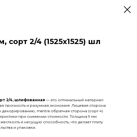
, сорт 2/4 (1525х1525) шл
орт 2/4, шлифованная
— это оптимальный материал
ная прочность и разумная экономия. Лицевая сторона
 к декорированию, mentre обратная сторона (сорт 4)
еристики при снижении стоимости. Толщина 9 мм
есткость и несущую способность, что делает плиту
льства и упаковки.