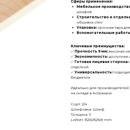
Сферы применения:
Мебельное производство
шкафов
Строительство и отделка
обшивка стен
Упаковка:
прочная тара для
Вспомогательные работы
Ключевые преимущества:
✅
Прочность 9 мм:
высокая не
✅
Экономичность:
доступная ц
✅
Готовая лицевая сторона:
отделкой
✅
Универсальность:
подходит
бюджетом
Идеально для производителей 
на складе в Астрахани.
Сорт: 2/4
Шлифовка: Шлиф
Толщина: 9
LxWxH: 1525x1525x9 mm