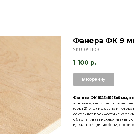
Фанера ФК 9 мм
SKU:
091109
1 100
р.
В корзину
Фанера ФК 1525х1525х9 мм, с
для задач, где важны повышен
(сорт 2) отшлифована и готова
сохраняет прочностные характ
обеспечивает исключительную ж
идеальной для мебели, строите